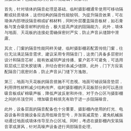
首先，针对墙体的隔音处理是基础。临时摄影棚通常使用可移动隔
断或轻质墙体，这些结构的隔音性能较弱。为提升隔音效果，可在
墙体内部增设隔音棉或矿棉材料，同时外层覆盖隔音板材，如石膏
板与复合吸音材料的组合，极大提高声波的阻隔能力。此外，墙体
与地面、天花板的连接处需确保密封严实，防止声音从缝隙中泄
露。
其次，门窗的隔音性能同样关键。临时摄影棚若配置传统门窗，往
往无法满足隔音需求。建议采用专用隔音门，这类门具备多层密封
设计和隔音芯材，能有效减弱声波传播。窗户若不可避免，可选用
双层或三层夹胶玻璃，并结合密封条减少缝隙。此外，门下方应装
配隔音门底密封条，防止声音从门缝下方逸散。
第三，地面与天花板的隔音措施不可忽视。地面可铺设隔音垫层，
利用弹性材料减少结构传声。临时摄影棚的天花板部分则可以悬挂
吸音板或矿棉吸声板，降低声波反射和外传。对于办公区与摄影棚
之间的吊顶空间，增加吸音棉填充有助于进一步阻隔噪音。
此外，设备层面的隔音配备也十分重要。摄影棚内使用的灯光、电
器设备和音频设备应选用低噪音型号，并加装减震垫，避免机械振
动通过地面或墙体传导至办公区域。同时，考虑在摄影棚内安装隔
音罩或屏风，针对高噪声设备进行局部隔音处理。