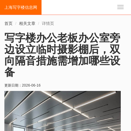
上海写字楼信息网
切
换
导
首页
相关文章
详情页
航
写字楼办公老板办公室旁
边设立临时摄影棚后，双
向隔音措施需增加哪些设
备
更新日期：
2026-06-16