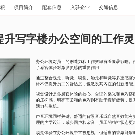
积
项目简介
配套信息
入驻企业
交通信息
提升写字楼办公空间的工作灵
办公环境对员工的创造力和工作效率有着显著影响。
了感官体验对激发灵感的重要作用。
通过整合视觉、听觉、嗅觉、触觉和味觉等多重感官
计不仅提升员工的舒适度，也激发其内在的创新潜能
视觉设计是多感官体验的核心。合理的采光和色彩搭
的压抑感，明亮而柔和的色彩则有助于缓解疲劳，提
活力与生机。
声音环境同样关键。舒适的背景音乐或自然音效能有
理的声学设计，减少回声和杂音，员工的精神状态更
嗅觉体验在办公环境中常被忽视，但适当的香氛能够