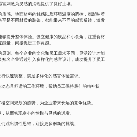
感官刺激为灵感的涌现提供了良好土壤。
的质感、地面材料的触感以及环境温度的调控，都影响着
甚至是不同材质的装饰，都能带来不同的感官反馈，激发
能够提升整体体验。设立健康的饮品和小食角，注重食材
充能量，间接促进工作灵感。
的原则。每个企业的文化和员工需求不同，灵活设计才能
某知名企业通过引入多样化的感官设计，成功提升了员工
进行快速调整，满足多样化的感官体验需求。
造动态且舒适的工作环境，帮助员工保持最佳的精神状
字楼空间规划的趋势，为企业带来长远的竞争优势。
境，从而实现身心的愉悦与灵感的迸发。
人们跳出惯性思维，迎接更多创新的挑战。