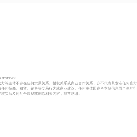
reserved.
营方等主体不存在任何隶属关系、授权关系或商业合作关系，亦不代表其发布任何官方
成任何招商、租赁、销售等交易行为或商业建议。任何主体因参考本站信息而产生的行
在核实后及时配合调整或删除相关内容，非常感谢。