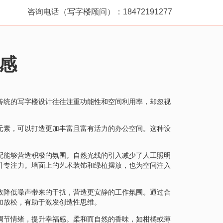
咨询电话（写字楼顾问）：18472191277
感
传统的写字楼设计往往注重功能性和空间利用率，却忽视
元素，可以打造更加丰富且富有活力的办公空间。这种设
。
配能够营造积极的氛围。自然光线的引入减少了人工照明
升专注力。墙面上的艺术装饰和绿植摆放，也为空间注入
效降低噪声带来的干扰，营造更安静的工作氛围。通过合
加放松，有助于激发创造性思维。
调节情绪，提升幸福感。柔和而自然的香味，如柑橘或薄