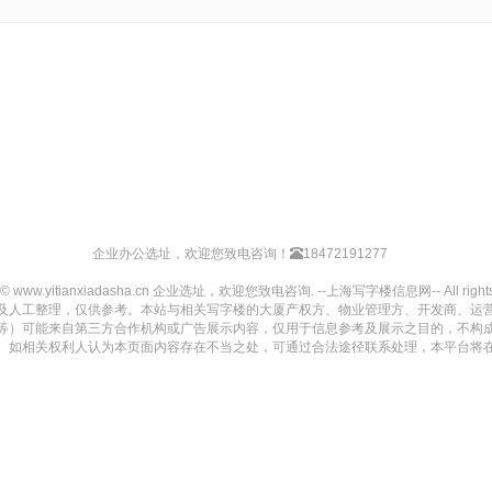
企业办公选址，欢迎您致电咨询！
18472191277
t © www.yitianxiadasha.cn 企业选址，欢迎您致电咨询. --上海写字楼信息网-- All rights 
及人工整理，仅供参考。本站与相关写字楼的大厦产权方、物业管理方、开发商、运
等）可能来自第三方合作机构或广告展示内容，仅用于信息参考及展示之目的，不构
。如相关权利人认为本页面内容存在不当之处，可通过合法途径联系处理，本平台将